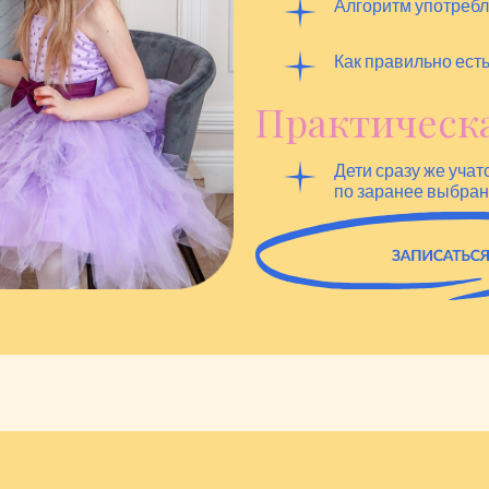
Алгоритм употребл
Как правильно ест
Практическа
Дети сразу же учат
по заранее выбран