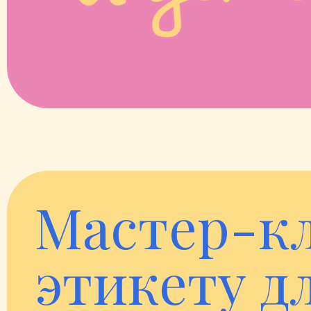
Мастер-кл
этикету д