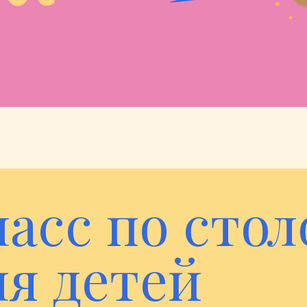
асс по сто
ля детей