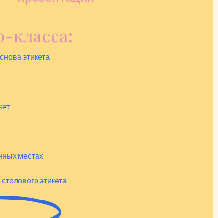
-класса:
Основа этикета
кет
нных местах
столового этикета