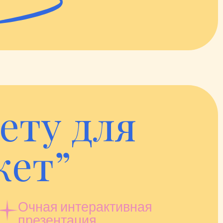
ету для
кет”
Очная интерактивная
презентация