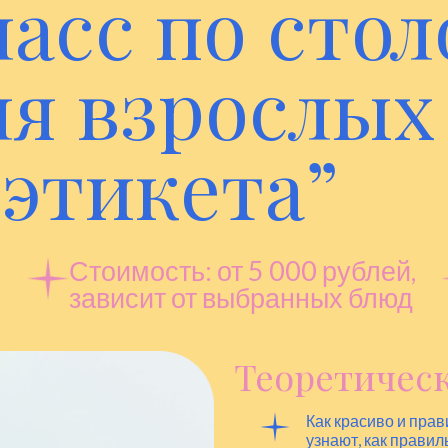
асс по сто
ля взрослых
 этикета”
Стоимость: от 5 000 рублей,
зависит от выбранных блюд
Теоретическ
Как красиво и прав
узнают, как правиль