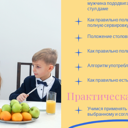
мужчина пододвига
стул даме
Как правильно пол
полную сервировк
Положение столовы
Как правильно по
Алгоритм употребл
Как правильно ест
Практическа
Учимся применять с
выбранному и сог